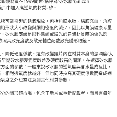
材質在1999問世-稱呼為”矽水膠”(Silicon
)的鏡片中加入高透氧的材質–矽。
水膠可能引起的缺氧現象，包括角膜水腫、結膜充血、角膜
細胞形狀大小改變與細胞密度的減少，因此以角膜健康考量
者，矽水膠應該是眼科醫師或驗光師建議材質時的優先選
應依照其散光度數及散光軸位配戴散光隱形眼鏡。
、降低硬度係數、還有改變鏡片內在材質本身的濕潤度(大
的改善早期矽水膠溼潤度較差及硬度較高的問題。在選擇矽水膠
質方面的參數：一般來說矽水膠的透氧度與含水量成反比，
高，相對透氧度就越好，但也同時拉高其硬度係數而造成適
透氧度之外也需注意到其他材質參數。
部分的隱形鏡市場，包含了新片或重新配戴者，而且有每年