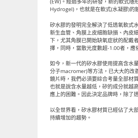
(EW)。經過多年的研發，新的軟式隱形眼鏡
Hydrogel)，也就是在軟式(水凝膠
矽水膠的發明完全解決了低透氧軟式
新生血管、角膜上皮細胞缺損、內皮
下，尤其角膜已開始缺氧症狀的配戴
擇，同時，當散光度數超-1.00者，
如今，新一代的矽水膠使用提高含水量
分子macromer)等方法，已大大
鏡片時，我們必須要綜合考量全部材
也就是說含水量越低，矽的成分就越
應上的困難。因此決定品牌時，除了
以全世界看，矽水膠材質已經佔了大
持續增加的趨勢。