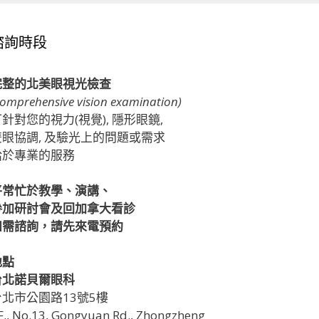
諮詢時段
完整的北美眼視光檢查
comprehensive vision examination)
針對您的視力(視覺), 隱形眼鏡,
雙眼協調, 及驗光上的問題或需求
給於專業的服務
平常忙於教學、演講、
參加研討會及回加拿大看診
如需諮詢，請先來電預約
地點
台北諾貝爾眼科
台北市公園路13號5樓
F., No.13, Gongyuan Rd., Zhongzheng