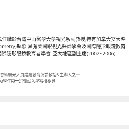
,任職於台灣中山醫學大學視光系副教授,持有加拿大安大略
Optometry)執照,具有美國眼視光醫師學會及國際隱形眼鏡教育
任國際隱形眼鏡教育者學會-亞太地區副主席(2002~2006)
研討會暨驗光人員繼續教育演講教授&主辦人之一
108學年碩士班甄試入學審核委員