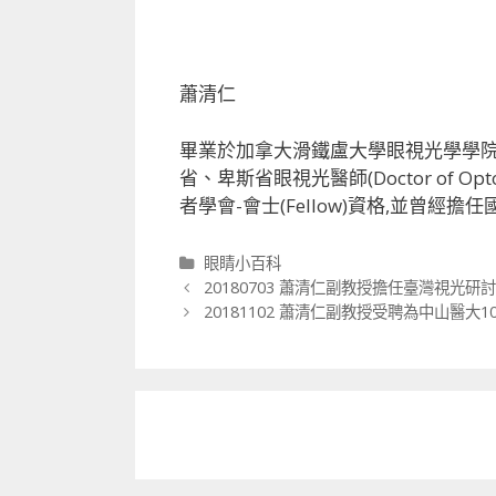
蕭清仁
畢業於加拿大滑鐵盧大學眼視光學學院
省、卑斯省眼視光醫師(Doctor of 
者學會-會士(Fellow)資格,並曾經擔
分類
眼睛小百科
文章導航列
20180703 蕭清仁副教授擔任臺灣視光
20181102 蕭清仁副教授受聘為中山醫大