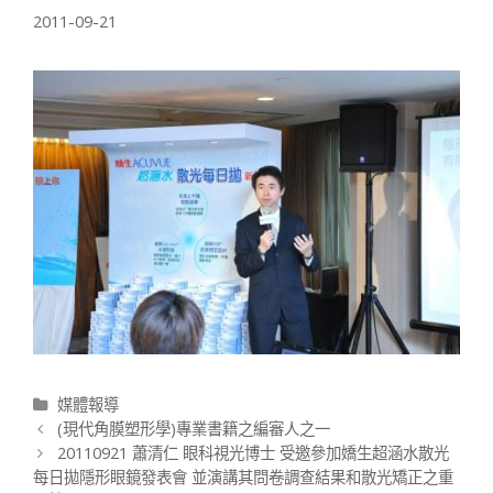
2011-09-21
分類
媒體報導
文章導航列
(現代角膜塑形學)專業書籍之編審人之一
20110921 蕭清仁 眼科視光博士 受邀參加嬌生超涵水散光
每日拋隱形眼鏡發表會 並演講其問卷調查結果和散光矯正之重